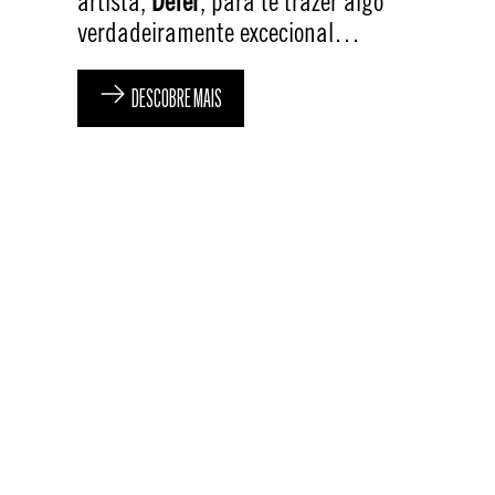
artista,
Defer
, para te trazer algo
verdadeiramente excecional…
DESCOBRE MAIS