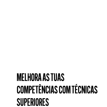
POMADA CLÁSSICA
GEL
100 ml
150 ml
É clássica por uma razão.
Um clássico com uma reviravolta STMNT.
DESCOBRE MAIS
DESCOBRE MAIS
MELHORA AS TUAS
COMPETÊNCIAS COM TÉCNICAS
SUPERIORES