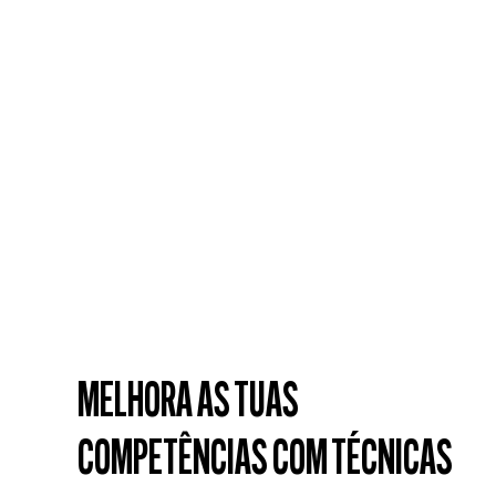
CERA EM PÓ
POMADA FIBROSA
15 g
30 ml, 100 ml
Transforma a tua forma como finalizas.
O teu bilhete dourado para uma textura
desalinhada.
DESCOBRE MAIS
DESCOBRE MAIS
MELHORA AS TUAS
COMPETÊNCIAS COM TÉCNICAS